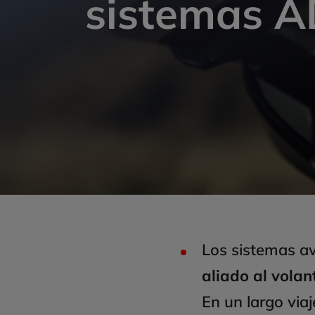
sistemas A
Los sistemas a
aliado al volan
En un largo via