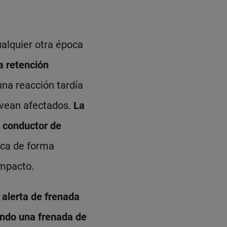
ualquier otra época
a retención
una reacción tardía
e vean afectados.
La
 conductor de
ica de forma
 impacto.
 alerta de frenada
ando una frenada de