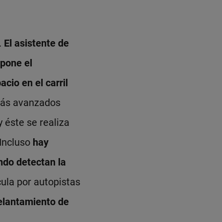
.
El asistente de
 pone el
cio en el carril
más avanzados
y éste se realiza
 Incluso
hay
ndo detectan la
ula por autopistas
delantamiento de