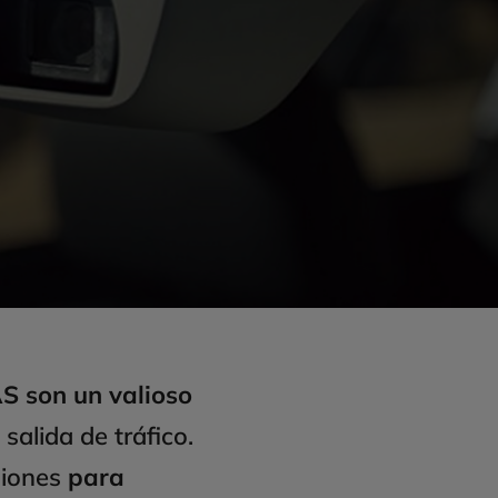
 son un valioso
alida de tráfico.
siones
para