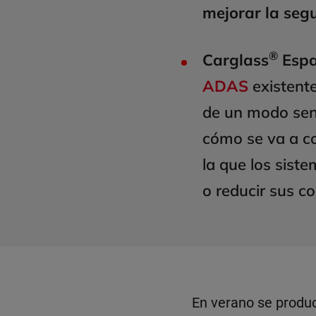
mejorar la seg
®
Carglass
Espa
ADAS
existente
de un modo senc
cómo se va a co
la que los sist
o reducir sus c
En verano se produ