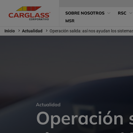
Pasar
Menú
al
Main
SOBRE NOSOTROS
RSC
contenido
Superior
principal
MSR
navigation
pequeño
Inicio
Actualidad
Operación salida: así nos ayudan los sistema
Actualidad
Operación s