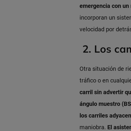
emergencia con un r
incorporan un siste
velocidad por detrá
2. Los cam
Otra situación de r
tráfico o en cualqu
carril sin advertir 
ángulo muestro (BSW
los carriles adyacen
maniobra.
El asist