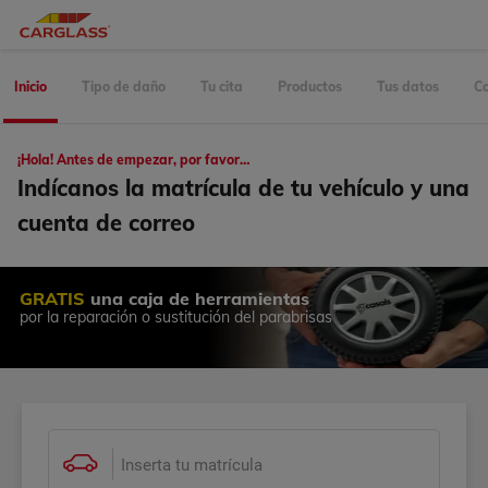
Inicio
Tipo de daño
Tu cita
Productos
Tus datos
Co
¡Hola! Antes de empezar, por favor…
Indícanos la matrícula de tu vehículo y una
cuenta de correo
GRATIS
una caja de herramientas
por la reparación o sustitución del parabrisas