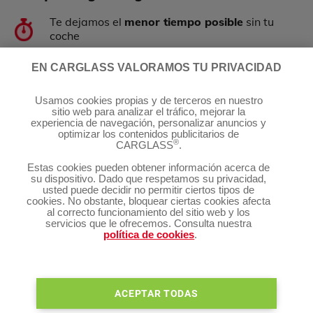
Te dejamos el
menor tiempo posible
sin tu
coche
EN CARGLASS VALORAMOS TU PRIVACIDAD
Trabajamos con la mayoría de las
aseguradoras y gestionamos todos los trámites
Usamos cookies propias y de terceros en nuestro
por ti.
sitio web para analizar el tráfico, mejorar la
experiencia de navegación, personalizar anuncios y
optimizar los contenidos publicitarios de
®
CARGLASS
.
Garantizamos de por vida todos nuestros
trabajos.
Estas cookies pueden obtener información acerca de
su dispositivo. Dado que respetamos su privacidad,
usted puede decidir no permitir ciertos tipos de
cookies. No obstante, bloquear ciertas cookies afecta
al correcto funcionamiento del sitio web y los
servicios que le ofrecemos. Consulta nuestra
política de cookies
.
Tus datos se enviarán bajo el protocolo SSL
ACEPTAR TODAS