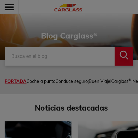
Blog Carglass
®
®
PORTADA
Coche a punto
Conduce seguro
¡Buen Viaje!
Carglass
Ne
Noticias destacadas