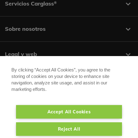
Servicios Carglass
®
Sobre nosotros
Legal y web
By clicking “Accept All Cookies”, you agree to the
storing of cookies on your device to enhance site
Centros y contacto
navigation, analyze site usage, and assist in our
marketing efforts.
Síguenos:
Accept All Cookies
®
®
Carglass
/ Autoglass
son marcas registradas de Belron Group SA y sus
Reject All
empresas afiliadas.