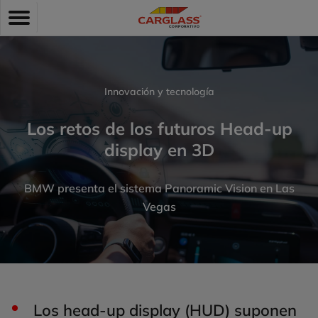
Pasar
Toggle
al
navigation
contenido
principal
Innovación y tecnología
Los retos de los futuros Head-up
display en 3D
BMW presenta el sistema Panoramic Vision en Las
Vegas
Los head-up display (HUD) suponen