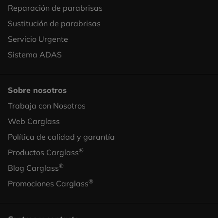
Column
Reparación de parabrisas
1
Sustitución de parabrisas
Servicio Urgente
Sistema ADAS
Sobre nosotros
Trabaja con Nosotros
Footer
Web Carglass
Column
Política de calidad y garantía
2
®
Productos Carglass
®
Blog Carglass
®
Promociones Carglass