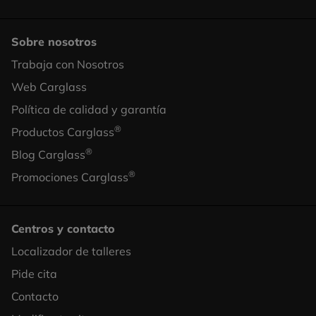
Sobre nosotros
Trabaja con Nosotros
Footer
Web Carglass
Column
Política de calidad y garantía
2
®
Productos Carglass
®
Blog Carglass
®
Promociones Carglass
Centros y contacto
Localizador de talleres
Footer
Pide cita
Column
Contacto
3