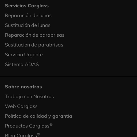
Servicios Carglass
Reparación de lunas
Footer
Sustitución de lunas
Column
Reparación de parabrisas
1
Sustitución de parabrisas
Servicio Urgente
Sistema ADAS
Sobre nosotros
Trabaja con Nosotros
Footer
Web Carglass
Column
Política de calidad y garantía
2
®
Productos Carglass
®
Blog Carglass