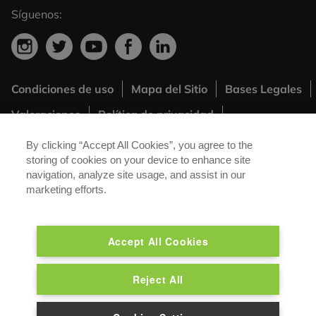
Síguenos:
Condiciones de uso
Mapa del Sitio
Bases Legales
Footer
Valoraciones
Política de privacidad
Menú
®
Políticas Carglass
Canal Speak Up
Extra
By clicking “Accept All Cookies”, you agree to the
storing of cookies on your device to enhance site
navigation, analyze site usage, and assist in our
®
Carglass
es una marca registrada de Belron Group SA y sus
marketing efforts.
empresas afiliadas.
Accept All Cookies
Reject All