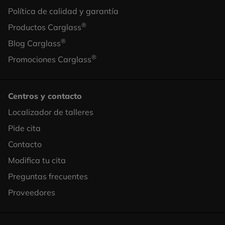
Column
Política de calidad y garantía
2
®
Productos Carglass
®
Blog Carglass
®
Promociones Carglass
Centros y contacto
Localizador de talleres
Footer
Pide cita
Column
Contacto
3
Modifica tu cita
Preguntas frecuentes
Proveedores