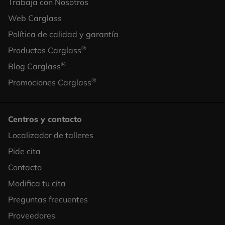
Trabaja con Nosotros
Footer
Web Carglass
Column
Política de calidad y garantía
2
®
Productos Carglass
®
Blog Carglass
®
Promociones Carglass
Centros y contacto
Localizador de talleres
Footer
Pide cita
Column
Contacto
3
Modifica tu cita
Preguntas frecuentes
Proveedores