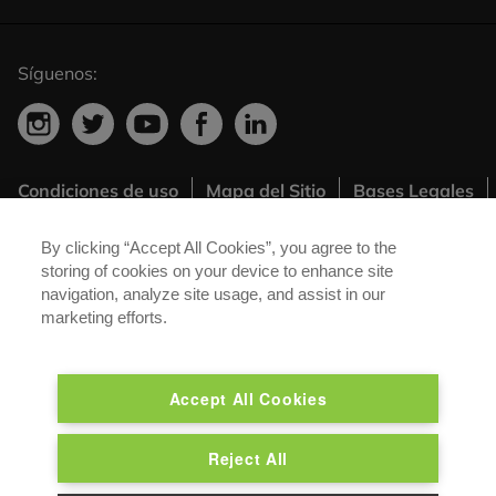
Síguenos:
Condiciones de uso
Mapa del Sitio
Bases Legales
Footer
Valoraciones
Política de privacidad
Menú
By clicking “Accept All Cookies”, you agree to the
®
Políticas Carglass
Canal Speak Up
storing of cookies on your device to enhance site
Extra
navigation, analyze site usage, and assist in our
marketing efforts.
®
Carglass
es una marca registrada de Belron Group SA y sus
empresas afiliadas.
Accept All Cookies
Reject All