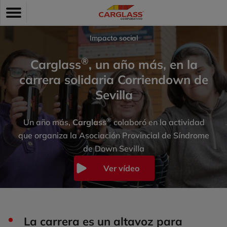
Pasar
Toggle
al
navigation
contenido
principal
Impacto social
®
Carglass
, un año más, en la
carrera solidaria Corriendown de
Sevilla
®
Un año más,
Carglass
colaboró en la actividad
que organiza la Asociación Provincial de Síndrome
de Down Sevilla
Ver vídeo
La carrera es un altavoz para