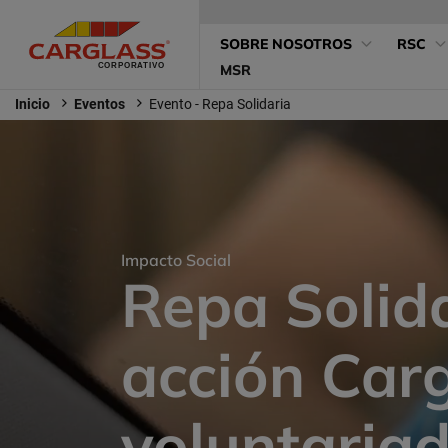
Pasar
Menú
al
Main
SOBRE NOSOTROS
RSC
contenido
Superior
principal
MSR
navigation
pequeño
Inicio
Eventos
Evento - Repa Solidaria
Impacto Social
Repa Solida
acción Car
voluntaria