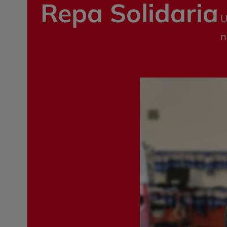
Repa Solidaria
U
n