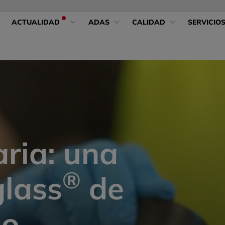
ACTUALIDAD
ADAS
CALIDAD
SERVICIO
ria: una
®
glass
de
do