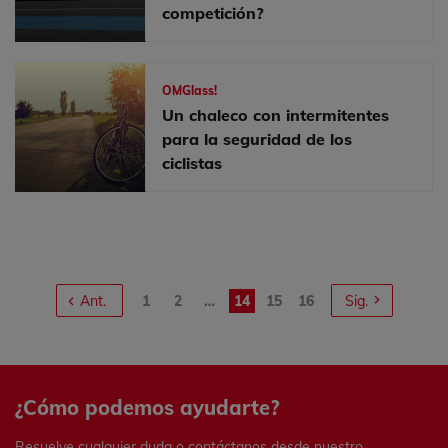
competición?
OMGlass!
Un chaleco con intermitentes
para la seguridad de los
ciclistas
1
2
…
14
15
16
Ant.
Sig.
¿Cómo podemos ayudarte?
Resuelve cualquier duda o contáctanos desde nuestro