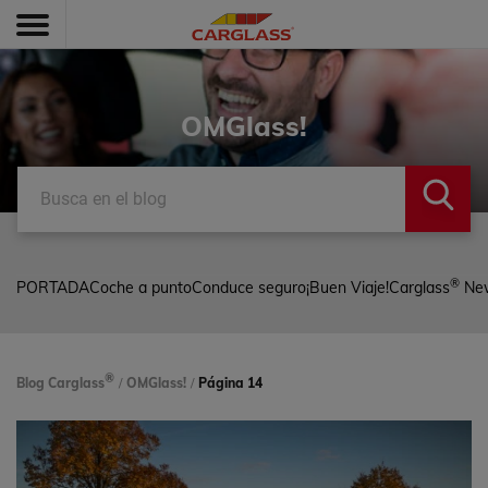
OMGlass!
®
PORTADA
Coche a punto
Conduce seguro
¡Buen Viaje!
Carglass
Ne
®
Blog Carglass
/
OMGlass!
/
Página 14