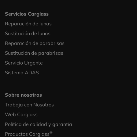
Servicios Carglass
Reparación de lunas
Footer
Sustitución de lunas
Column
Reparación de parabrisas
1
Sustitución de parabrisas
Servicio Urgente
Sistema ADAS
Sobre nosotros
Trabaja con Nosotros
Footer
Web Carglass
Column
Política de calidad y garantía
2
®
Productos Carglass