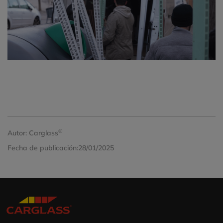
®
Autor:
Carglass
Fecha de publicación:
28/01/2025