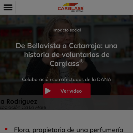
Pasar
Toggle
al
navigation
contenido
principal
Impacto social
De Bellavista a Catarroja: una
historia de voluntarios de
®
Carglass
Colaboración con afectados de la DANA
Ver vídeo
Flora, propietaria de una perfumería