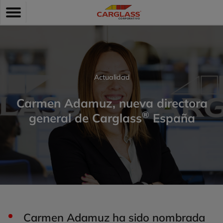
Pasar
Toggle
al
navigation
contenido
principal
Actualidad
Carmen Adamuz, nueva directora
®
general de Carglass
España
Carmen Adamuz ha sido nombrada