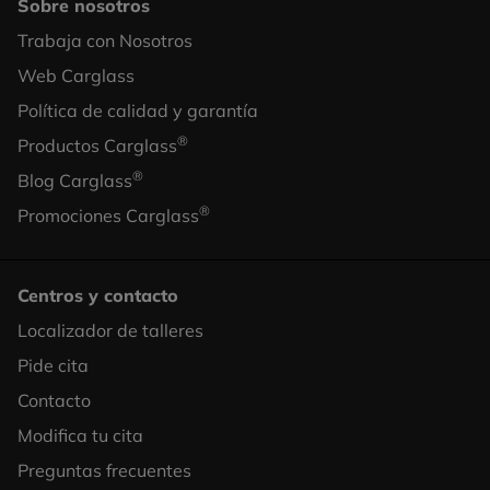
Sobre nosotros
Trabaja con Nosotros
Footer
Web Carglass
Column
Política de calidad y garantía
2
®
Productos Carglass
®
Blog Carglass
®
Promociones Carglass
Centros y contacto
Localizador de talleres
Footer
Pide cita
Column
Contacto
3
Modifica tu cita
Preguntas frecuentes