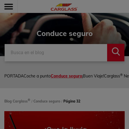
Conduce seguro
®
PORTADA
Coche a punto
Conduce seguro
¡Buen Viaje!
Carglass
Ne
®
Blog Carglass
/
Conduce seguro
/
Página 32