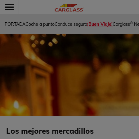
®
PORTADA
Coche a punto
Conduce seguro
¡Buen Viaje!
Carglass
N
Los mejores mercadillos