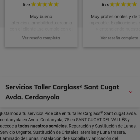
5
5
/ 5
/ 5
Muy buena
Muy profesionales y de t
.atencion...amabilidad..cercania
impecable. Explicaciones 
con el cliente ..se cumple con el
y entendiendo nuestr
horario...y profesionalidad...
necesidades.
Ver reseña completa
Ver reseña completa
Servicios Taller Carglass
Sant Cugat
®
Avda. Cerdanyola
®
¡Estamos a tu servicio! Pide cita en tu taller Carglass
Sant cugat avda.
cerdanyola en Avda. Cerdanyola, 75 en SANT CUGAT DEL VALLÉS y
accede a
todos nuestros servicios.
Reparación y Sustitución de Lunas,
Servicio Urgente, Sustitución de Cristales laterales y Luna trasera,
Laminado de Lunas, instalación de Escobillas y aplicación del