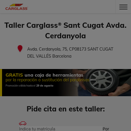
Taller Carglass
Sant Cugat Avda.
®
Cerdanyola
Avda. Cerdanyola, 75, CP08173 SANT CUGAT
DEL VALLÉS Barcelona
GRATIS
una caja de herramientas
por la reparación o sustitución del parabrisas
Promoción válida hasta el
29 de agosto
Pide cita en este taller:
Por