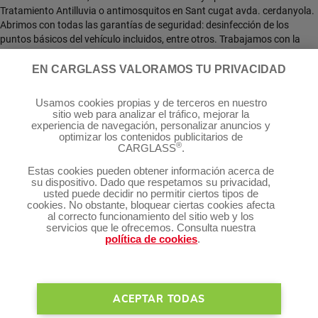
Tratamiento Antilluvia o antimosquitos en Sant cugat avda. cerdanyola.
Abrimos con todas las garantías de seguridad: desinfección de los
puntos básicos del vehículo incluidos, entre otros. Trabajamos con la
mayoría de las aseguradoras y gestionamos todos los trámites por ti.
¡Llámanos para resolver cualquier duda o pide cita!
EN CARGLASS VALORAMOS TU PRIVACIDAD
Síguenos:
Usamos cookies propias y de terceros en nuestro
sitio web para analizar el tráfico, mejorar la
experiencia de navegación, personalizar anuncios y
optimizar los contenidos publicitarios de
®
CARGLASS
.
®
Servicios Carglass
Estas cookies pueden obtener información acerca de
su dispositivo. Dado que respetamos su privacidad,
usted puede decidir no permitir ciertos tipos de
cookies. No obstante, bloquear ciertas cookies afecta
Te puede interesar
al correcto funcionamiento del sitio web y los
servicios que le ofrecemos. Consulta nuestra
política de cookies
.
Gestión de cookies
Condiciones de uso
Política de privacidad
Bases legales
ACEPTAR TODAS
Mapa del sitio