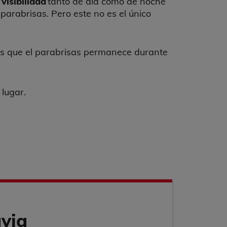
visibilidad
tanto de día como de noche
parabrisas. Pero este no es el único
r los que el parabrisas permanece durante
lugar.
uvia