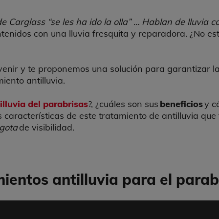
e Carglass “se les ha ido la olla” … Hablan de lluvia c
tenidos con una lluvia fresquita y reparadora. ¿No e
 venir y te proponemos una solución para garantizar l
miento antilluvia.
illuvia del parabrisas
?, ¿cuáles son sus
beneficios
y c
as características de este tratamiento de antilluvia que
gota
de visibilidad.
mientos antilluvia para el parab