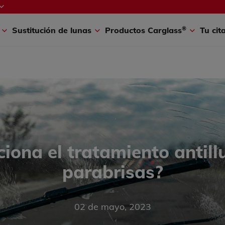
®
A
Coche a punto
Conduce seguro
¡Buen Viaje!
Carglass
New
®
s
Sustitución de lunas
Productos Carglass
Tu cit
iona el tratamiento antillu
parabrisas?
02 de mayo, 2023