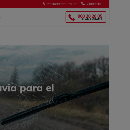
Encuentra tu taller
Contacto
s
OMGlass!
900 20 20 05
a
LLAMA GRATIS
via para el