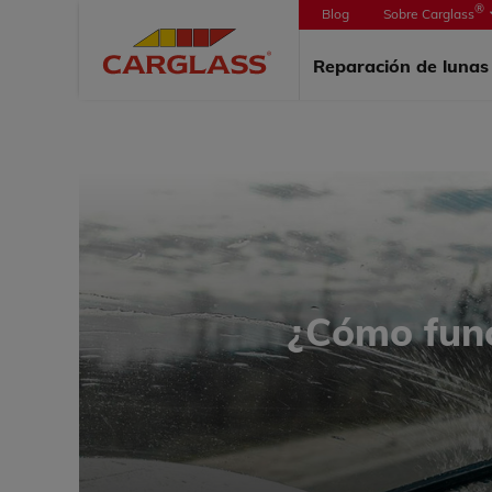
®
Blog
Sobre Carglass
PORTAD
Reparación de luna
¿Cómo func