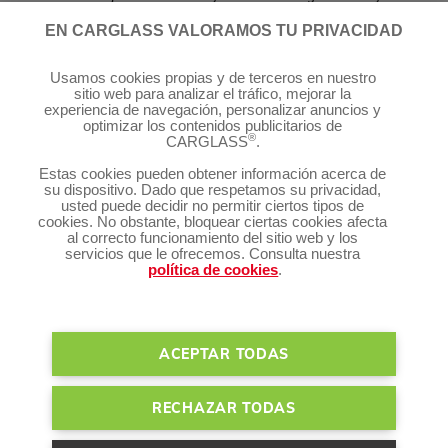
gestionamos todos los trámites por ti. ¡Llámanos para resolver cualquier
EN CARGLASS VALORAMOS TU PRIVACIDAD
duda o pide cita!
Síguenos:
Usamos cookies propias y de terceros en nuestro
sitio web para analizar el tráfico, mejorar la
experiencia de navegación, personalizar anuncios y
optimizar los contenidos publicitarios de
®
CARGLASS
.
Estas cookies pueden obtener información acerca de
®
Servicios Carglass
su dispositivo. Dado que respetamos su privacidad,
usted puede decidir no permitir ciertos tipos de
cookies. No obstante, bloquear ciertas cookies afecta
al correcto funcionamiento del sitio web y los
Te puede interesar
servicios que le ofrecemos. Consulta nuestra
política de cookies
.
Gestión de cookies
Condiciones de uso
Política de privacidad
Bases legales
ACEPTAR TODAS
Mapa del sitio
RECHAZAR TODAS