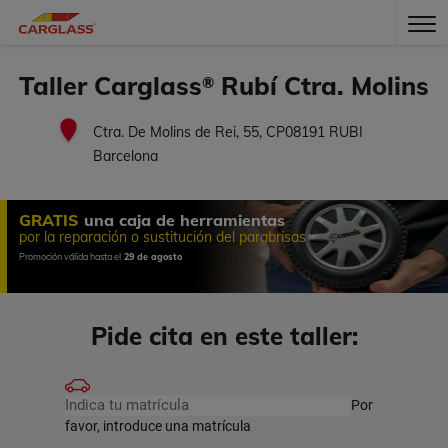
Taller Carglass
Rubí Ctra. Molins
®
Ctra. De Molins de Rei, 55, CP08191 RUBI
Barcelona
GRATIS
una caja de herramientas
por la reparación o sustitución del parabrisas
Promoción válida hasta el
29 de agosto
Pide cita en este taller:
Por
favor, introduce una matrícula