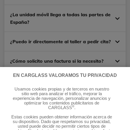
¿La unidad móvil llega a todas las partes de
España?
¿Puedo ir directamente al taller a pedir cita?
¿Cómo solicito una factura si la necesito?
EN CARGLASS VALORAMOS TU PRIVACIDAD
Síguenos:
Usamos cookies propias y de terceros en nuestro
sitio web para analizar el tráfico, mejorar la
experiencia de navegación, personalizar anuncios y
optimizar los contenidos publicitarios de
®
CARGLASS
.
Estas cookies pueden obtener información acerca de
®
Servicios Carglass
su dispositivo. Dado que respetamos su privacidad,
usted puede decidir no permitir ciertos tipos de