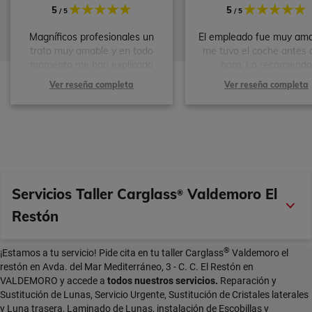
5
5
/ 5
/ 5
Magníficos profesionales un
El empleado fue muy ama
trato muy amable y en todo
me tuvo el coche antes 
momento me han explicado
hora. Lo recomiendo
todo perfectamente muchas
totalmente.
Ver reseña completa
Ver reseña completa
gracias gran servicio sin duda
no dudaré si me vuelve a pasar
otra vez en acudir.
Servicios Taller Carglass
Valdemoro El
®
Restón
®
¡Estamos a tu servicio! Pide cita en tu taller Carglass
Valdemoro el
restón en Avda. del Mar Mediterráneo, 3 - C. C. El Restón en
VALDEMORO y accede a
todos nuestros servicios.
Reparación y
Sustitución de Lunas, Servicio Urgente, Sustitución de Cristales laterales
y Luna trasera, Laminado de Lunas, instalación de Escobillas y