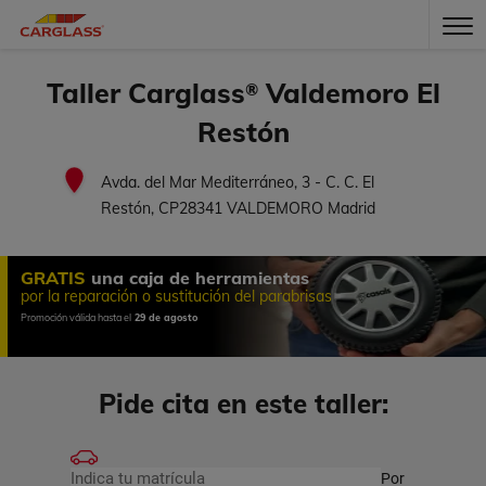
Taller Carglass
Valdemoro El
®
Restón
Avda. del Mar Mediterráneo, 3 - C. C. El
Restón, CP28341 VALDEMORO Madrid
GRATIS
una caja de herramientas
por la reparación o sustitución del parabrisas
Promoción válida hasta el
29 de agosto
Pide cita en este taller:
Por