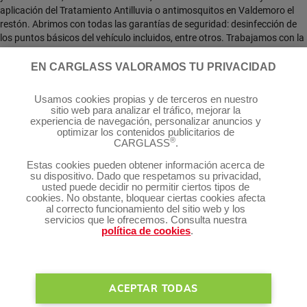
aplicación del Tratamiento Antilluvia o antimosquitos en Valdemoro el
restón. Abrimos con todas las garantías de seguridad: desinfección de
los puntos básicos del vehículo incluidos, entre otros. Trabajamos con la
mayoría de las aseguradoras y gestionamos todos los trámites por ti.
¡Llámanos para resolver cualquier duda o pide cita!
EN CARGLASS VALORAMOS TU PRIVACIDAD
Síguenos:
Usamos cookies propias y de terceros en nuestro
sitio web para analizar el tráfico, mejorar la
experiencia de navegación, personalizar anuncios y
optimizar los contenidos publicitarios de
®
CARGLASS
.
®
Servicios Carglass
Estas cookies pueden obtener información acerca de
su dispositivo. Dado que respetamos su privacidad,
usted puede decidir no permitir ciertos tipos de
cookies. No obstante, bloquear ciertas cookies afecta
Te puede interesar
al correcto funcionamiento del sitio web y los
servicios que le ofrecemos. Consulta nuestra
política de cookies
.
Gestión de cookies
Condiciones de uso
Política de privacidad
Bases legales
ACEPTAR TODAS
Mapa del sitio