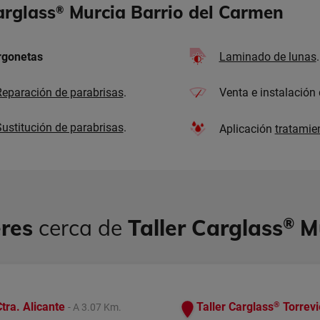
arglass
Murcia Barrio del Carmen
®
urgonetas
Laminado de lunas
.
eparación de parabrisas
.
Venta e instalación
ustitución de parabrisas
.
Aplicación
tratamie
eres
cerca de
Taller Carglass
®
Mu
®
tra. Alicante
Taller Carglass
Torrevi
- A 3.07 Km.