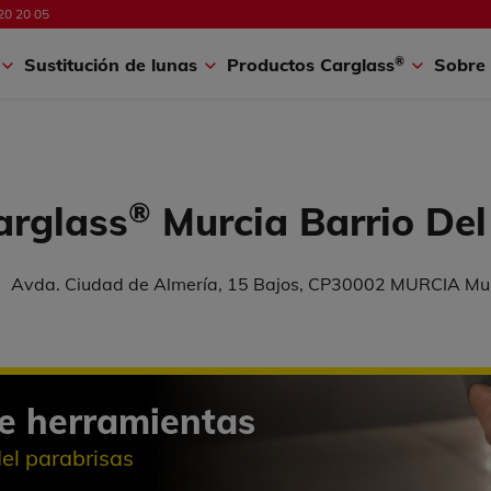
20 20 05
®
s
Sustitución de lunas
Productos Carglass
Sobre 
®
arglass
Murcia Barrio De
Avda. Ciudad de Almería, 15 Bajos, CP30002 MURCIA Mu
e herramientas
del parabrisas