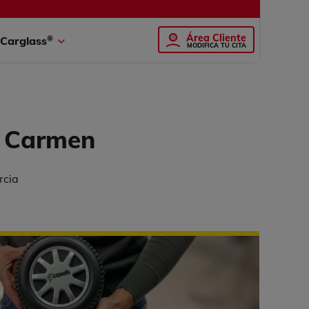
Área Cliente
®
Carglass
MODIFICA TU CITA
l Carmen
rcia