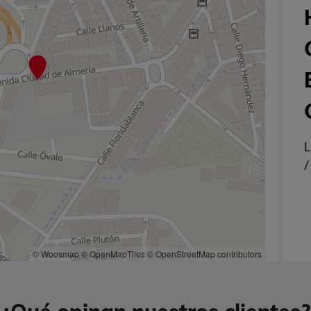
L
/
© Woosmap
© OpenMapTiles
© OpenStreetMap contributors