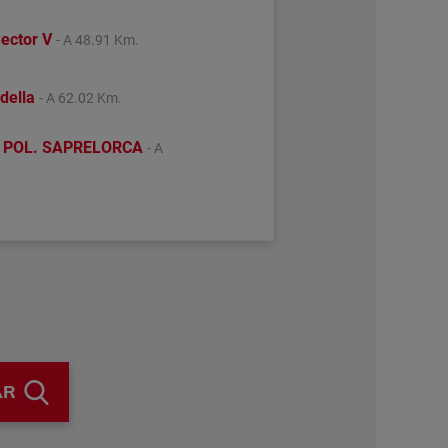
ector V
- A 48.91 Km.
Idella
- A 62.02 Km.
 POL. SAPRELORCA
- A
AR