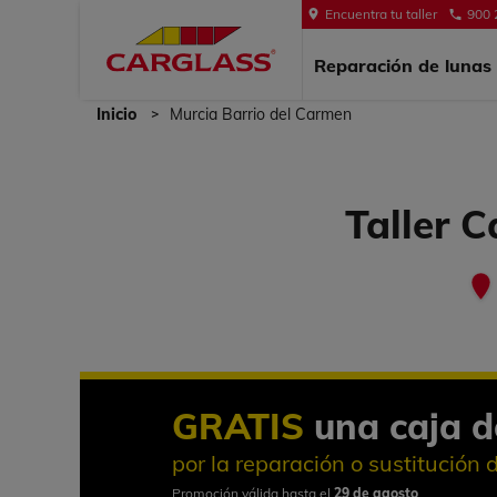
900 
Encuentra tu taller
Reparación de luna
Inicio
Murcia Barrio del Carmen
Taller C
GRATIS
una caja d
por la reparación o sustitución 
Promoción válida hasta el
29 de agosto