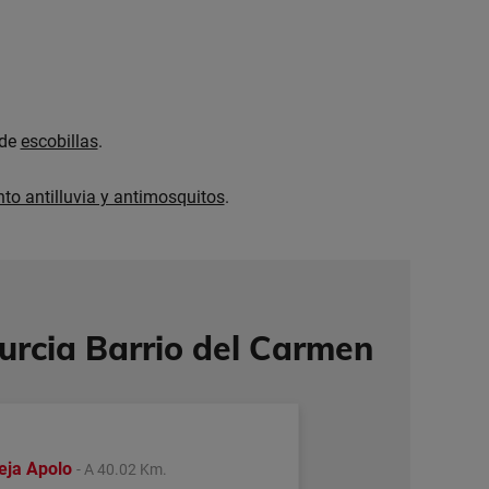
 de
escobillas
.
nto antilluvia y antimosquitos
.
rcia Barrio del Carmen
eja Apolo
- A 40.02 Km.