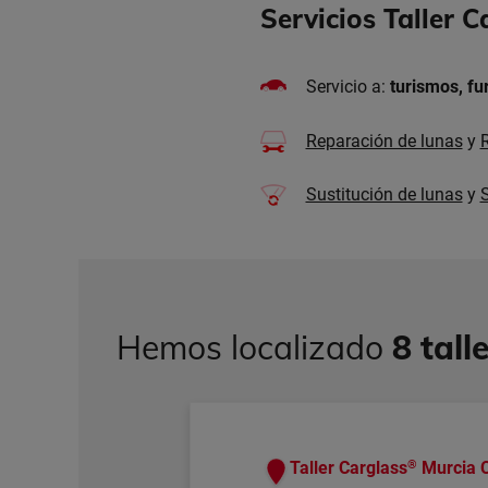
Servicios Taller C
Servicio a:
turismos
, f
Reparación de lunas
y
R
Sustitución de lunas
y
S
Hemos localizado
8 tall
®
Taller Carglass
Murcia C