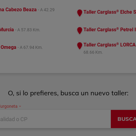
na Cabezo Beaza
- A 42.29
®
Taller Carglass
Elche S
®
 Murcia
Taller Carglass
Petrel 
- A 57.83 Km.
®
Taller Carglass
LORCA
e Omega
- A 67.94 Km.
68.66 Km.
O, si lo prefieres, busca un nuevo taller:
furgoneta
BUSC