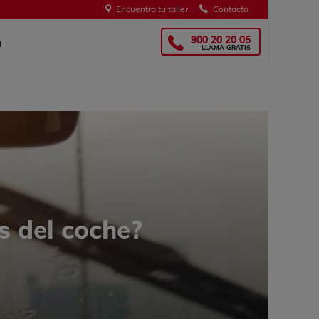
Encuentra tu taller
Contacto
s
OMGlass!
900 20 20 05
a
LLAMA GRATIS
s del coche?