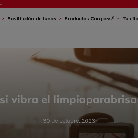
®
A
Coche a punto
Conduce seguro
¡Buen Viaje!
Carglass
New
®
s
Sustitución de lunas
Productos Carglass
Tu cit
si vibra el limpiaparabrisa
30 de octubre, 2023