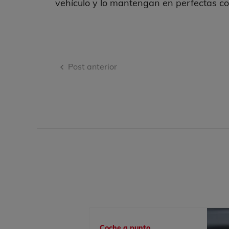
vehículo y lo mantengan en perfectas co
Navegación
Post anterior
de
entradas
Coche a punto