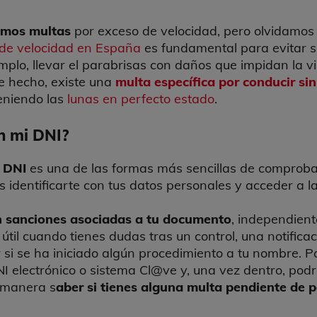
emos multas
por exceso de velocidad, pero olvidamo
s de velocidad en España
es fundamental para evitar s
mplo, llevar el parabrisas con daños que impidan la v
e hecho, existe una
multa específica por conducir sin 
eniendo las
lunas en perfecto estado
.
n mi DNI?
u DNI
es una de las formas más sencillas de comprobar
s identificarte con tus datos personales y acceder a l
ten sanciones asociadas a tu documento
, independient
útil cuando tienes dudas tras un control, una notificac
 si se ha iniciado algún procedimiento a tu nombre. P
DNI electrónico o sistema Cl@ve y, una vez dentro, podr
 manera s
aber si tienes alguna multa pendiente de 