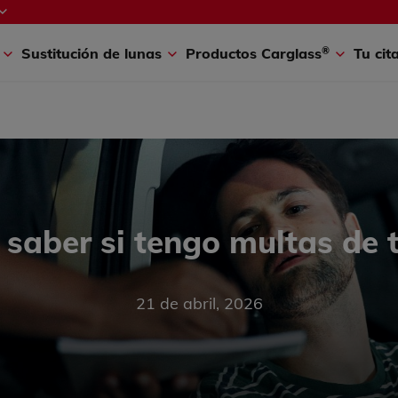
®
A
Coche a punto
Conduce seguro
¡Buen Viaje!
Carglass
New
®
s
Sustitución de lunas
Productos Carglass
Tu cit
saber si tengo multas de t
21 de abril, 2026