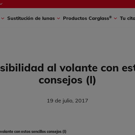
®
A
Coche a punto
Conduce seguro
¡Buen Viaje!
Carglass
New
®
s
Sustitución de lunas
Productos Carglass
Tu cit
sibilidad al volante con es
consejos (I)
19 de julio, 2017
 volante con estos sencillos consejos (I)