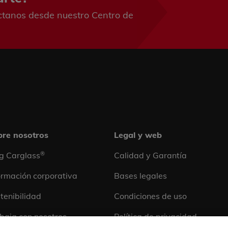
ctanos desde nuestro Centro de
re nosotros
Legal y web
®
g Carglass
Calidad y Garantía
ormación corporativa
Bases legales
tenibilidad
Condiciones de uso
baja con nosotros
Política de privacidad