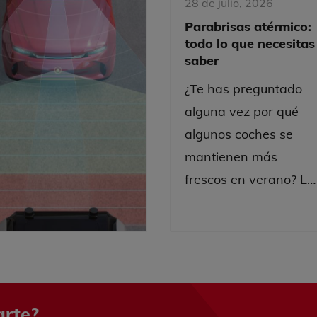
28 de julio, 2026
Parabrisas atérmico:
todo lo que necesitas
saber
¿Te has preguntado
alguna vez por qué
algunos coches se
mantienen más
frescos en verano? La
clave de esto suele se
el parabrisas
atérmico. En este
artículo te explicamos
en det...
rte?