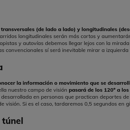
transversales (de lado a lado) y longitudinales (de
rridos longitudinales serán más cortos y aumentarán l
topistas y autovías debemos llegar lejos con la mirada
as convencionales sí será inevitable mirar a izquierda
a
onocer la información o movimiento que se desarroll
 ella nuestro campo de visión
pasará de los 120º a los
desarrollada en personas que practican deportes de e
 visión. Si es el caso, tardaremos 0,5 segundos en g
 túnel