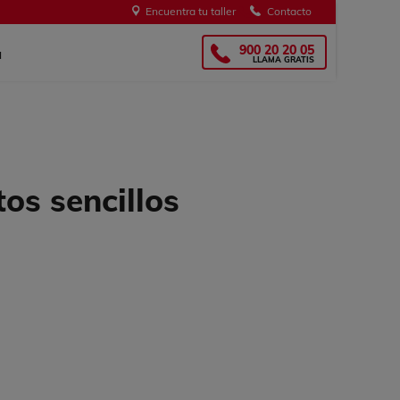
Encuentra tu taller
Contacto
s
OMGlass!
900 20 20 05
a
LLAMA GRATIS
tos sencillos