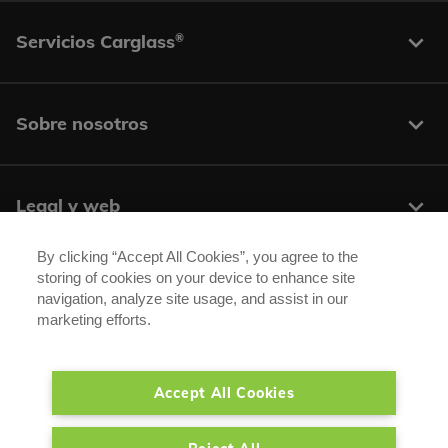
Servicios Carglass
®
Sobre nosotros
Legal y web
By clicking “Accept All Cookies”, you agree to the
storing of cookies on your device to enhance site
Centros y contacto
navigation, analyze site usage, and assist in our
marketing efforts.
Síguenos:
Accept All Cookies
®
®
Carglass
/ Autoglass
son marcas registradas de Belron Group SA y sus