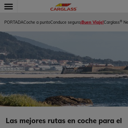
®
PORTADA
Coche a punto
Conduce seguro
¡Buen Viaje!
Carglass
N
Las mejores rutas en coche para el