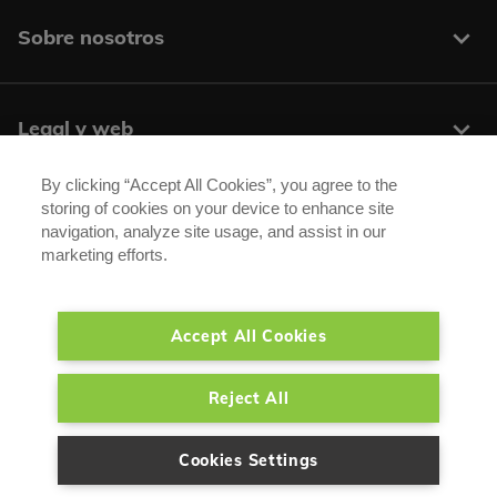
Sobre nosotros
Legal y web
By clicking “Accept All Cookies”, you agree to the
storing of cookies on your device to enhance site
Centros y contacto
navigation, analyze site usage, and assist in our
marketing efforts.
Síguenos:
Accept All Cookies
®
®
Carglass
/ Autoglass
son marcas registradas de Belron Group SA y sus
Reject All
empresas afiliadas.
Cookies Settings