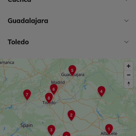
Guadalajara
Toledo
5
6
4
7
8
2
1
3