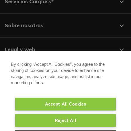
Servicios Carglass
®
Sobre nosotros
Legal y web
By clicking “Accept All Cookies”, you agree to the
storing of cookies on your device to enhance site
Centros y contacto
navigation, analyze site usage, and assist in our
marketing efforts.
Síguenos:
Accept All Cookies
®
®
Carglass
/ Autoglass
son marcas registradas de Belron Group SA y sus
Reject All
empresas afiliadas.