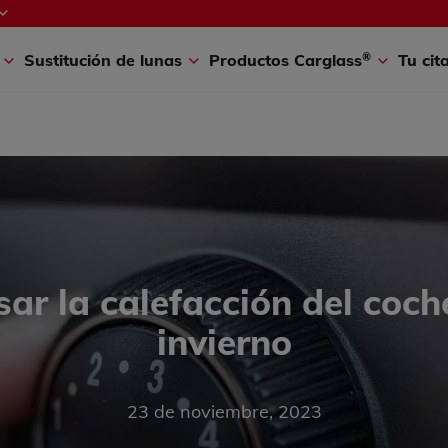
®
A
Coche a punto
Conduce seguro
¡Buen Viaje!
Carglass
New
®
s
Sustitución de lunas
Productos Carglass
Tu cit
ar la calefacción del coch
invierno
23 de noviembre, 2023