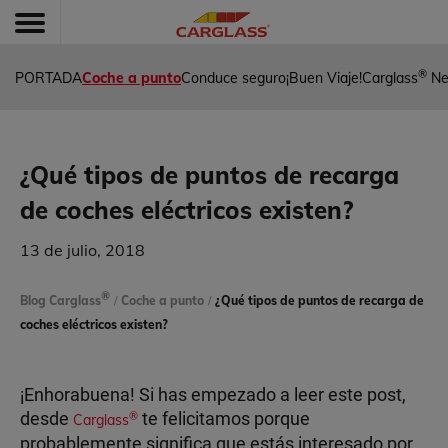
®
PORTADA
Coche a punto
Conduce seguro
¡Buen Viaje!
Carglass
Ne
¿Qué tipos de puntos de recarga
de coches eléctricos existen?
13 de julio, 2018
®
Blog Carglass
/
Coche a punto
/
¿Qué tipos de puntos de recarga de
coches eléctricos existen?
¡Enhorabuena! Si has empezado a leer este post,
desde
te felicitamos porque
®
Carglass
probablemente significa que estás interesado por