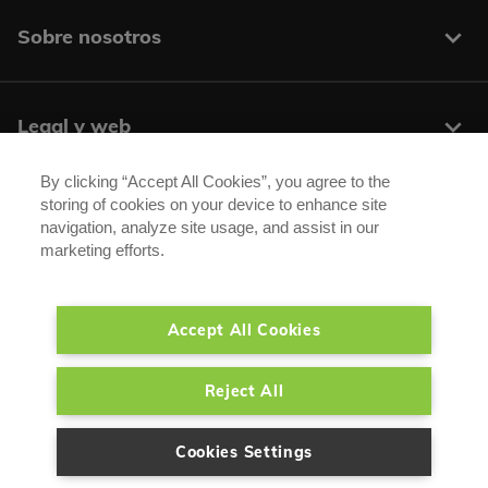
Sobre nosotros
Legal y web
By clicking “Accept All Cookies”, you agree to the
storing of cookies on your device to enhance site
Centros y contacto
navigation, analyze site usage, and assist in our
marketing efforts.
Síguenos:
Accept All Cookies
®
®
Carglass
/ Autoglass
son marcas registradas de Belron Group SA y sus
Reject All
empresas afiliadas.
Cookies Settings