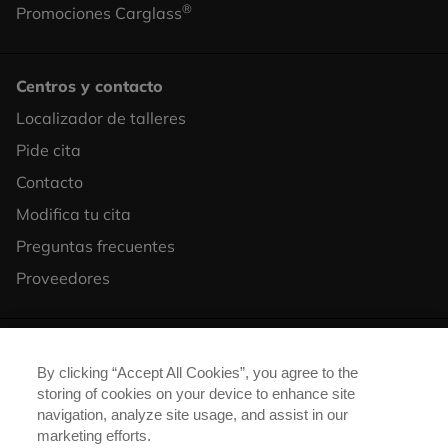
®
Promociones Carglass
Centros y contacto
Localizador de talleres
Footer
Pide cita
Column
Contacto
3
Modifica tu cita
Preguntas frecuentes
Proveedores
Síguenos:
By clicking “Accept All Cookies”, you agree to the
storing of cookies on your device to enhance site
navigation, analyze site usage, and assist in our
marketing efforts.