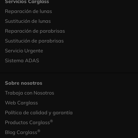
Servicios Carglass
Reparación de lunas
Footer
Sustitución de lunas
Column
Reparación de parabrisas
1
Sustitución de parabrisas
Servicio Urgente
Sistema ADAS
Sobre nosotros
Trabaja con Nosotros
Footer
Web Carglass
Column
Política de calidad y garantía
2
®
Productos Carglass
®
Blog Carglass